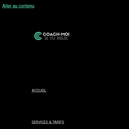
Aller au contenu
Foire aux questions
De quel niveau ai-je besoin pour un coaching ?
Aucun pré-requis n’est nécessaire. L’accompagnement sur-mesu
Organisez-vous des formations en entreprise ?
Oui ! Les formations en entreprise sont possibles pour certain
Comment prendre rendez-vous ?
Cliquez simplement sur le bouton « Prendre rendez-vous ». Ch
ACCUEIL
automatiquement.
Je n'ai pas encore une idée précise pour ma future entrepr
La réponse est oui ! Les coaching peuvent s’organiser de l’idéat
l’avant.
SERVICES & TARIFS