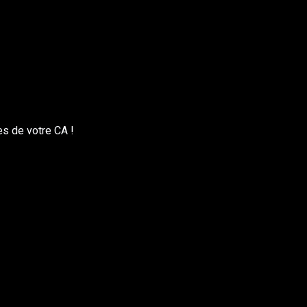
lise pour moi. Est-ce possible ?
s permettra d’avoir votre visibilité en main. Malgré cela, si vou
arif horaire (35€/h). En fonction de vos besoins, nous conviendr
es de votre CA !